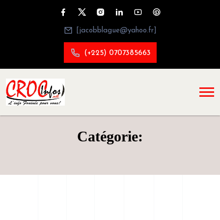
[jacobblague@yahoo.fr]
(+225) 0707385663
Catégorie: