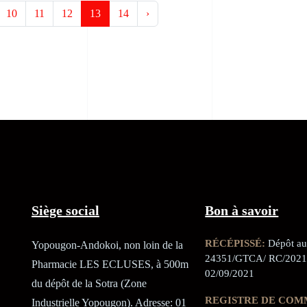
10
11
12
13
14
›
Siège social
Bon à savoir
RÉCÉPISSÉ:
Dépôt au 
Yopougon-Andokoi, non loin de la
24351/GTCA/ RC/2021
Pharmacie LES ECLUSES, à 500m
02/09/2021
du dépôt de la Sotra (Zone
REGISTRE DE COM
Industrielle Yopougon). Adresse: 01