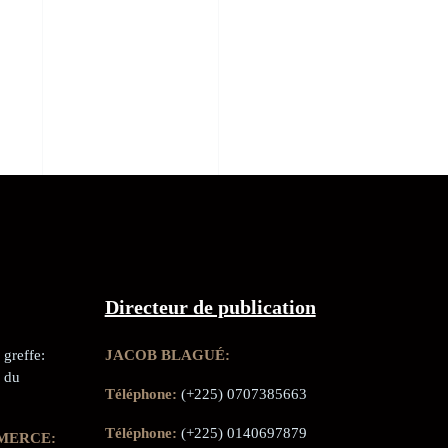
Directeur de publication
greffe:
JACOB BLAGUÉ:
 du
Téléphone:
(+225) 0707385663
Téléphone:
(+225) 0140697879
MERCE: