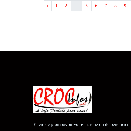
‹
1
2
...
5
6
7
8
9
Envie de promouvoir votre marque ou de bénéficier