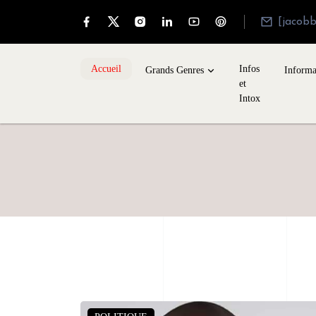
[jacob
Accueil
Infos
Grands Genres
Informa
et
Intox