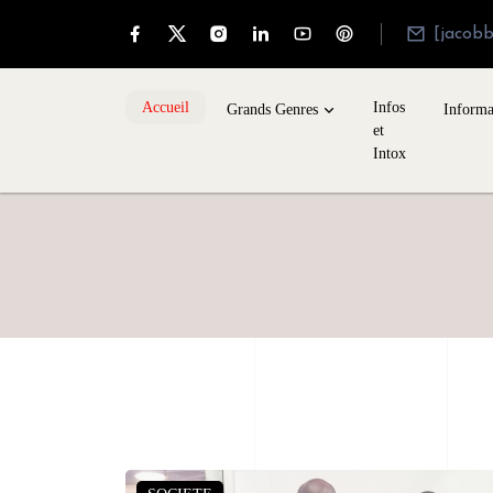
[jacob
Accueil
Infos
Grands Genres
Informa
et
Intox