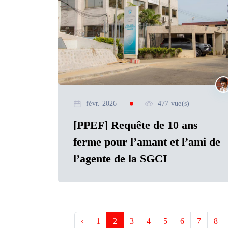
févr. 2026
477 vue(s)
[PPEF] Requête de 10 ans
ferme pour l’amant et l’ami de
l’agente de la SGCI
‹
1
2
3
4
5
6
7
8