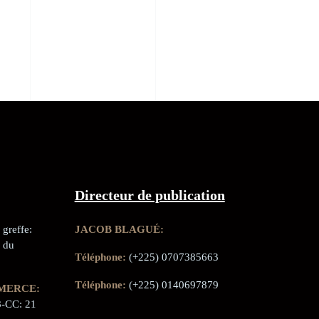
Directeur de publication
greffe:
JACOB BLAGUÉ:
 du
Téléphone:
(+225) 0707385663
Téléphone:
(+225) 0140697879
MERCE:
-CC: 21