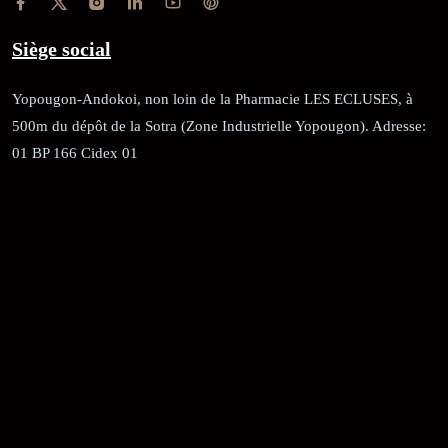
Siège social
Yopougon-Andokoi, non loin de la Pharmacie LES ECLUSES, à
500m du dépôt de la Sotra (Zone Industrielle Yopougon). Adresse:
01 BP 166 Cidex 01
RÉCÉPISSÉ:
Dépôt au greffe: 24351/GTCA/ RC/2021 du
02/09/2021
REGISTRE DE COMMERCE:
RCCM: 021-B12-02738-CC: 21
58102H
JACOB BLAGUÉ: