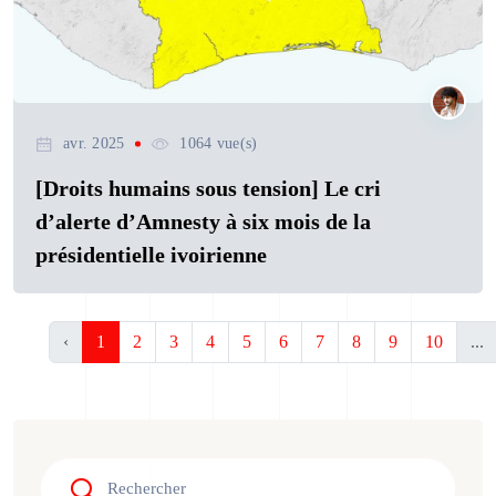
avr. 2025
1064 vue(s)
[Droits humains sous tension] Le cri
d’alerte d’Amnesty à six mois de la
présidentielle ivoirienne
‹
1
2
3
4
5
6
7
8
9
10
...