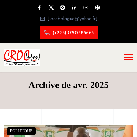
[jacobblague@yahoo.fr]
(+225) 0707385663
Archive de avr. 2025
POLITIQUE