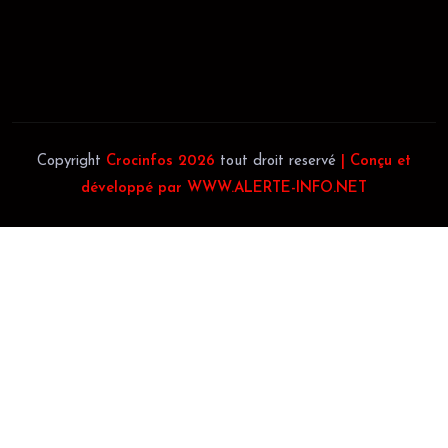
Téléphone:
(+225) 0707385663
Téléphone:
(+225) 0140697879
Copyright
Crocinfos 2026
tout droit reservé
| Conçu et
développé par WWW.ALERTE-INFO.NET