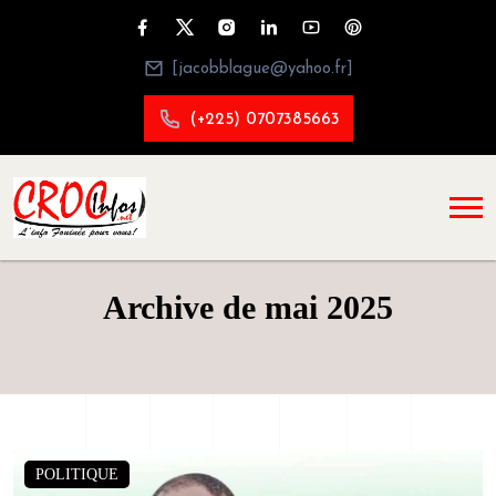
[jacobblague@yahoo.fr]
(+225) 0707385663
Archive de mai 2025
POLITIQUE