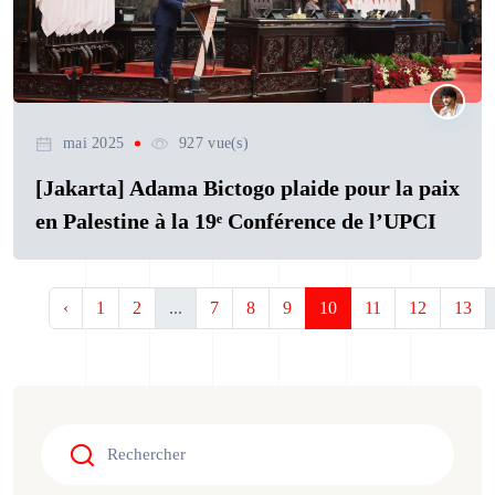
mai 2025
927 vue(s)
[Jakarta] Adama Bictogo plaide pour la paix
en Palestine à la 19ᵉ Conférence de l’UPCI
‹
1
2
...
7
8
9
10
11
12
13