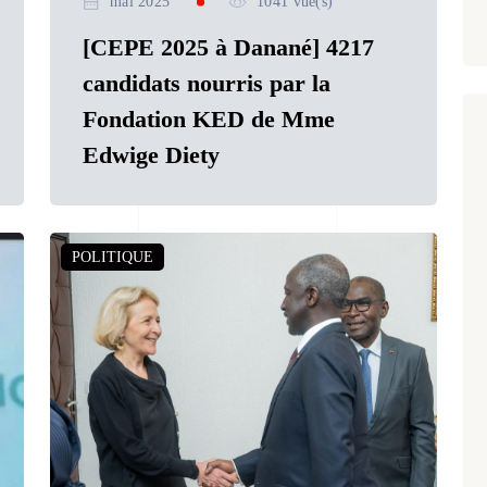
mai 2025
1041 vue(s)
[CEPE 2025 à Danané] 4217
candidats nourris par la
Fondation KED de Mme
Edwige Diety
POLITIQUE