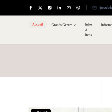
[jacob
Accueil
Infos
Grands Genres
Informa
et
Intox