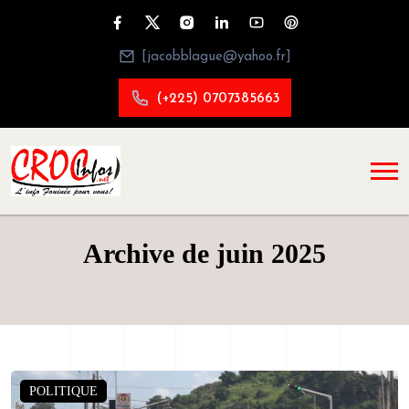
[jacobblague@yahoo.fr]
(+225) 0707385663
Archive de juin 2025
POLITIQUE