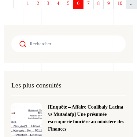
‹
1
2
3
4
5
6
7
8
9
10
...
Les plus consultés
[Enquête – Affaire Coulibaly Lacina
vs Mutadafp] Une présumée
escroquerie foncière au ministère des
Finances