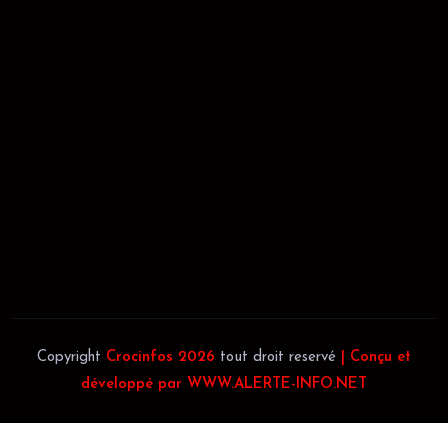
02/09/2021
REGISTRE DE COMMERCE:
RCCM: 021-B12-02738-CC: 21
58102H
JACOB BLAGUÉ:
Téléphone:
(+225) 0707385663
Téléphone:
(+225) 0140697879
Copyright
Crocinfos 2026
tout droit reservé
| Conçu et
développé par WWW.ALERTE-INFO.NET