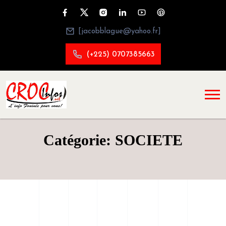
[jacobblague@yahoo.fr]
(+225) 0707385663
Catégorie: SOCIETE