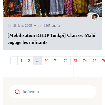
28 févr. 2025
1265 vue(s)
[Mobilisation RHDP Tonkpi] Clarisse Mahi
engage les militants
‹
1
2
...
70
71
72
73
74
75
7