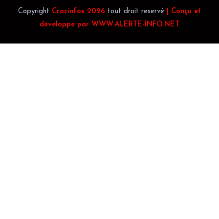
Copyright
Crocinfos 2026
tout droit reservé
| Conçu et
développé par WWW.ALERTE-INFO.NET