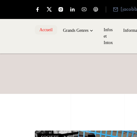
[jacob
Accueil
Infos
Grands Genres
Informa
et
Intox