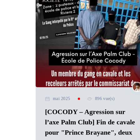
SOCIETE
mai 2025
896 vue(s)
[COCODY – Agression sur
l’axe Palm Club] Fin de cavale
pour "Prince Brayane", deux