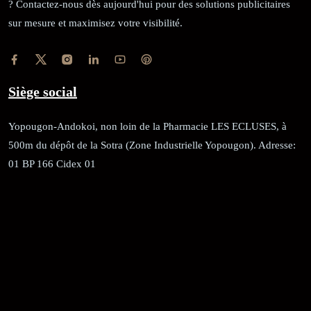
? Contactez-nous dès aujourd'hui pour des solutions publicitaires
sur mesure et maximisez votre visibilité.
Siège social
Yopougon-Andokoi, non loin de la Pharmacie LES ECLUSES, à
500m du dépôt de la Sotra (Zone Industrielle Yopougon). Adresse:
01 BP 166 Cidex 01
RÉCÉPISSÉ:
Dépôt au greffe: 24351/GTCA/ RC/2021 du
02/09/2021
REGISTRE DE COMMERCE:
RCCM: 021-B12-02738-CC: 21
58102H