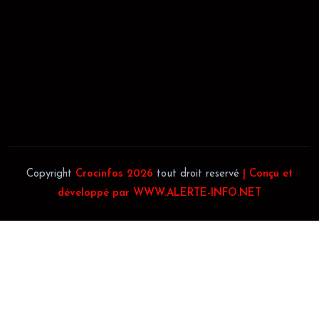
JACOB BLAGUÉ:
Téléphone:
(+225) 0707385663
Téléphone:
(+225) 0140697879
Copyright
Crocinfos 2026
tout droit reservé
| Conçu et
développé par WWW.ALERTE-INFO.NET