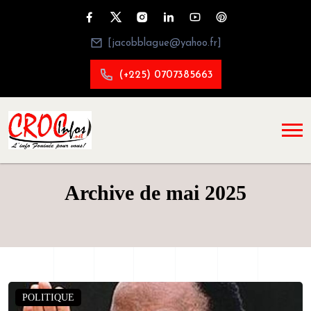
[jacobblague@yahoo.fr]
(+225) 0707385663
Archive de mai 2025
POLITIQUE