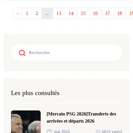
‹
1
2
...
13
14
15
16
17
18
1
Les plus consultés
[Mercato PSG 2026]Transferts des
arrivées et départs 2026
mai 2026,
6615 vue(s)