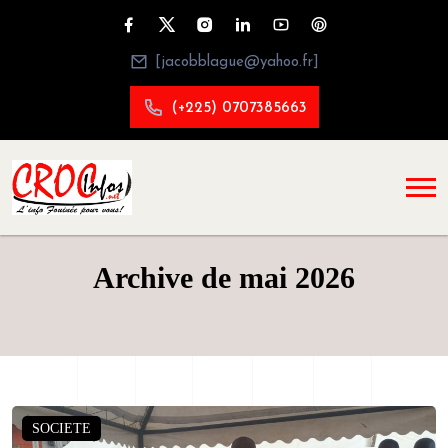
[jacobblague@yahoo.fr]
(+225) 0707385663
Archive de mai 2026
SOCIETE