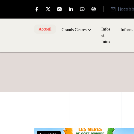
[jacob
Accueil
Infos
Grands Genres
Informa
et
Intox