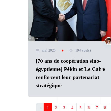
mai 2026
194 vue(s)
[70 ans de coopération sino-
égyptienne] Pékin et Le Caire
renforcent leur partenariat
stratégique
‹
1
2
3
4
5
6
7
8