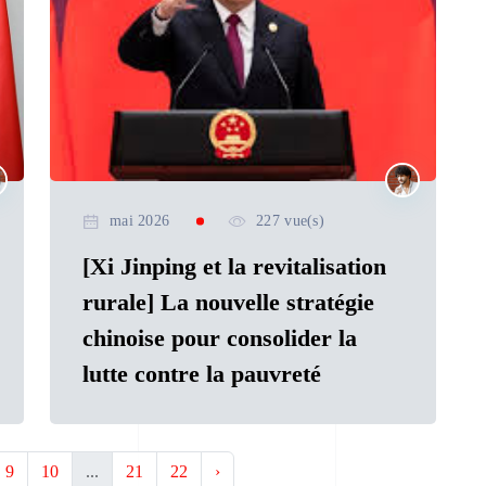
mai 2026
227 vue(s)
[Xi Jinping et la revitalisation
rurale] La nouvelle stratégie
chinoise pour consolider la
lutte contre la pauvreté
9
10
...
21
22
›