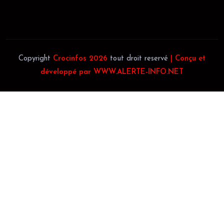
Téléphone:
(+225) 0140697879
Copyright
Crocinfos 2026
tout droit reservé
| Conçu et
développé par WWW.ALERTE-INFO.NET