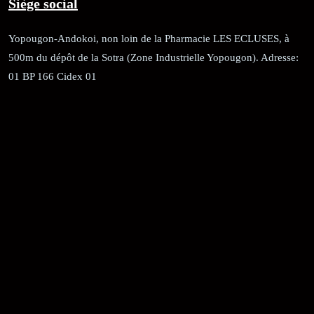
Siège social
Yopougon-Andokoi, non loin de la Pharmacie LES ECLUSES, à
500m du dépôt de la Sotra (Zone Industrielle Yopougon). Adresse:
01 BP 166 Cidex 01
RÉCÉPISSÉ:
Dépôt au greffe: 24351/GTCA/ RC/2021 du
02/09/2021
REGISTRE DE COMMERCE:
RCCM: 021-B12-02738-CC: 21
58102H
JACOB BLAGUÉ:
Téléphone:
(+225) 0707385663