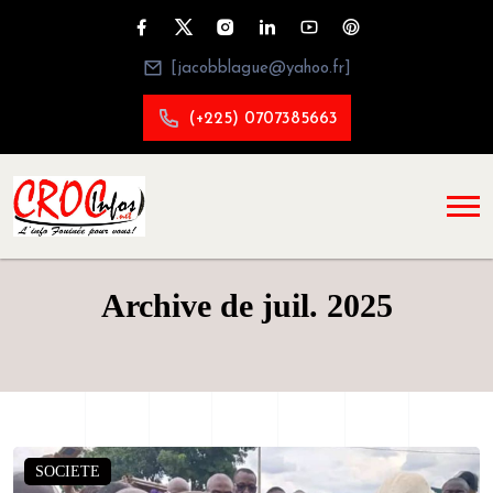
[jacobblague@yahoo.fr]
(+225) 0707385663
Archive de juil. 2025
SOCIETE