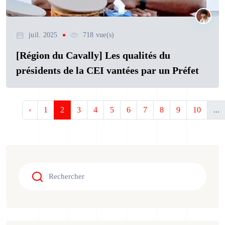
juil. 2025
718 vue(s)
[Région du Cavally] Les qualités du
présidents de la CEI vantées par un Préfet
‹
1
2
3
4
5
6
7
8
9
10
...