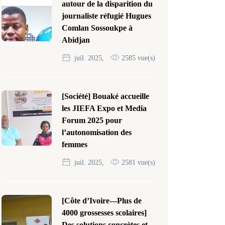
autour de la disparition du
journaliste réfugié Hugues
Comlan Sossoukpe à
Abidjan
juil. 2025,
2585 vue(s)
[Société] Bouaké accueille
les JIEFA Expo et Media
Forum 2025 pour
l’autonomisation des
femmes
juil. 2025,
2581 vue(s)
[Côte d’Ivoire---Plus de
4000 grossesses scolaires]
Des solutions concrètes et