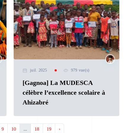
juil. 2025
979 vue(s)
[Gagnoa] La MUDESCA
célèbre l’excellence scolaire à
Ahizabré
9
10
...
18
19
›