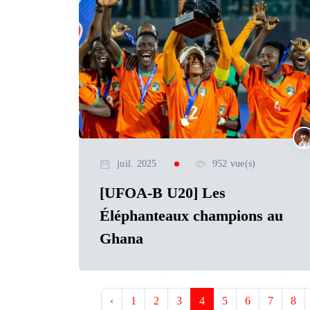
juil. 2025
952 vue(s)
[UFOA-B U20] Les
Éléphanteaux champions au
Ghana
‹
1
2
3
4
5
6
7
8