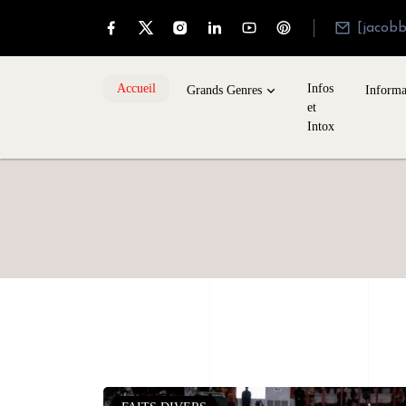
[jacob
Accueil
Infos
Grands Genres
Informa
et
Intox