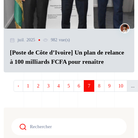
juil. 2025
982 vue(s)
[Poste de Côte d’Ivoire] Un plan de relance
à 100 milliards FCFA pour renaître
‹
1
2
3
4
5
6
7
8
9
10
...