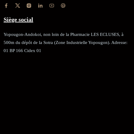
Siège social
Yopougon-Andokoi, non loin de la Pharmacie LES ECLUSES, à
500m du dépôt de la Sotra (Zone Industrielle Yopougon). Adresse:
01 BP 166 Cidex 01
RÉCÉPISSÉ:
Dépôt au greffe: 24351/GTCA/ RC/2021 du
02/09/2021
REGISTRE DE COMMERCE:
RCCM: 021-B12-02738-CC: 21
58102H
JACOB BLAGUÉ: