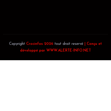
Téléphone:
(+225) 0707385663
Téléphone:
(+225) 0140697879
Copyright
Crocinfos 2026
tout droit reservé
| Conçu et
développé par WWW.ALERTE-INFO.NET