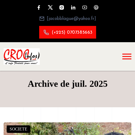
[jacobblague@yahoo.fr]
(+225) 0707385663
Archive de juil. 2025
SOCIETE