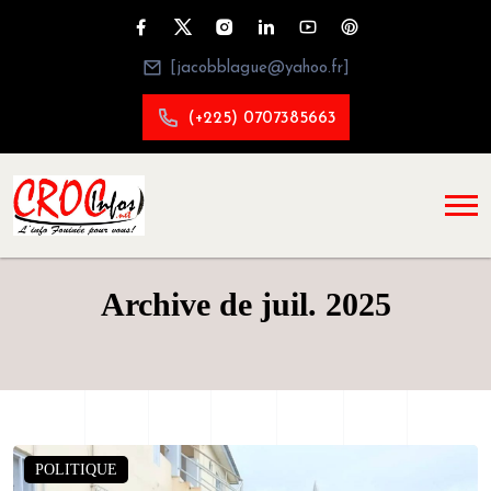
[jacobblague@yahoo.fr]
(+225) 0707385663
Archive de juil. 2025
POLITIQUE