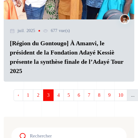
juil. 2025
677 vue(s)
[Région du Gontougo] À Amanvi, le
président de la Fondation Adayé Kessiè
présente la synthèse finale de l’Adayé Tour
2025
‹
1
2
3
4
5
6
7
8
9
10
...