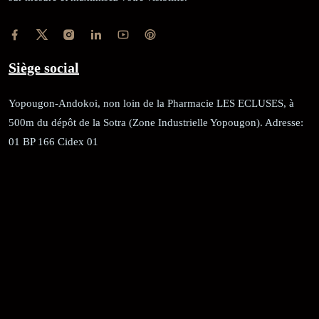
Siège social
Yopougon-Andokoi, non loin de la Pharmacie LES ECLUSES, à
500m du dépôt de la Sotra (Zone Industrielle Yopougon). Adresse:
01 BP 166 Cidex 01
RÉCÉPISSÉ:
Dépôt au greffe: 24351/GTCA/ RC/2021 du
02/09/2021
REGISTRE DE COMMERCE:
RCCM: 021-B12-02738-CC: 21
58102H