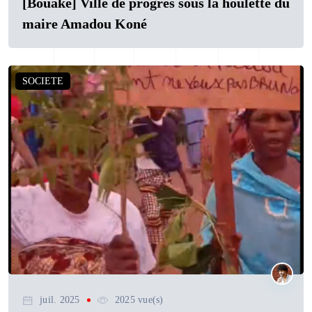
[Bouaké] Ville de progrès sous la houlette du
maire Amadou Koné
SOCIETE
juil. 2025
2025 vue(s)