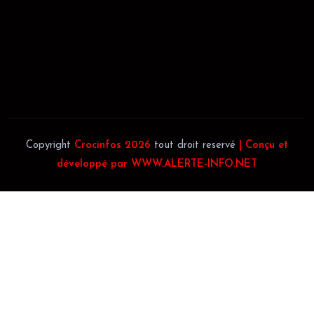
JACOB BLAGUÉ:
Téléphone:
(+225) 0707385663
Téléphone:
(+225) 0140697879
Copyright
Crocinfos 2026
tout droit reservé
| Conçu et
développé par WWW.ALERTE-INFO.NET