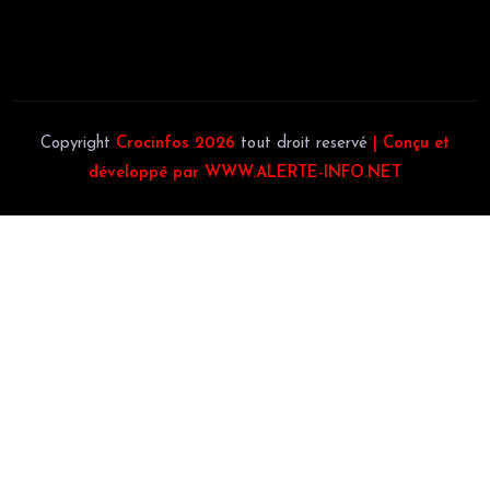
Téléphone:
(+225) 0140697879
Copyright
Crocinfos 2026
tout droit reservé
| Conçu et
développé par WWW.ALERTE-INFO.NET