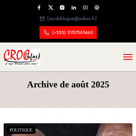
[jacobblague@yahoo.fr]
(+225) 0707385663
Archive de août 2025
POLITIQUE