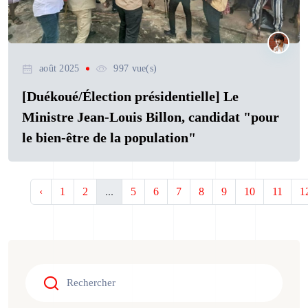
août 2025
997 vue(s)
[Duékoué/Élection présidentielle] Le
Ministre Jean-Louis Billon, candidat "pour
le bien-être de la population"
‹
1
2
...
5
6
7
8
9
10
11
1