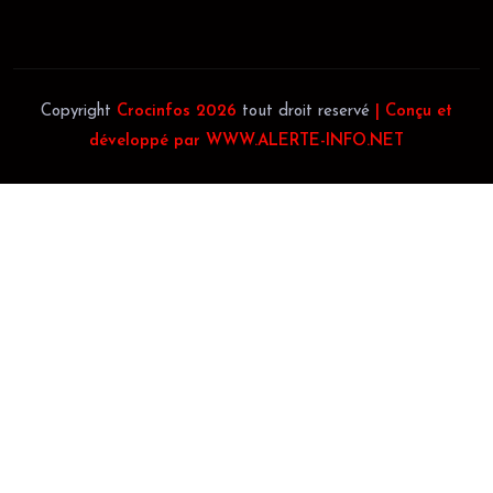
Téléphone:
(+225) 0140697879
Copyright
Crocinfos 2026
tout droit reservé
| Conçu et
développé par WWW.ALERTE-INFO.NET