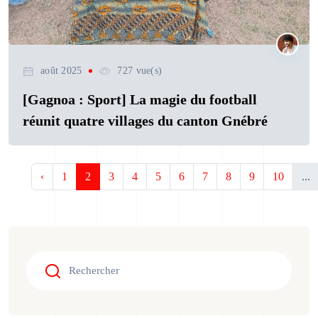
août 2025
727 vue(s)
[Gagnoa : Sport] La magie du football
réunit quatre villages du canton Gnébré
‹
1
2
3
4
5
6
7
8
9
10
...