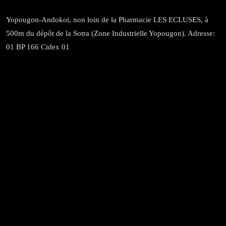
Yopougon-Andokoi, non loin de la Pharmacie LES ECLUSES, à
500m du dépôt de la Sotra (Zone Industrielle Yopougon). Adresse:
01 BP 166 Cidex 01
RÉCÉPISSÉ:
Dépôt au greffe: 24351/GTCA/ RC/2021 du
02/09/2021
REGISTRE DE COMMERCE:
RCCM: 021-B12-02738-CC: 21
58102H
JACOB BLAGUÉ:
Téléphone:
(+225) 0707385663