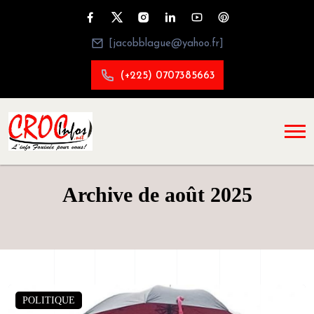
[jacobblague@yahoo.fr]
(+225) 0707385663
Archive de août 2025
POLITIQUE