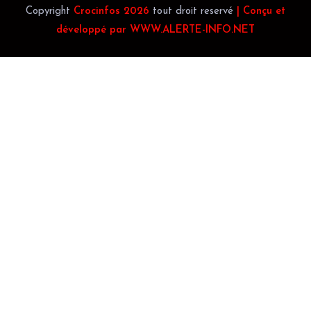
Copyright
Crocinfos 2026
tout droit reservé
| Conçu et
développé par WWW.ALERTE-INFO.NET