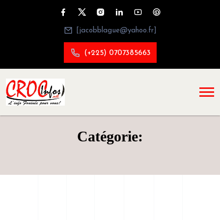
[jacobblague@yahoo.fr]
(+225) 0707385663
Catégorie: