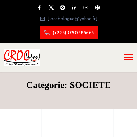
[jacobblague@yahoo.fr]
(+225) 0707385663
Catégorie: SOCIETE