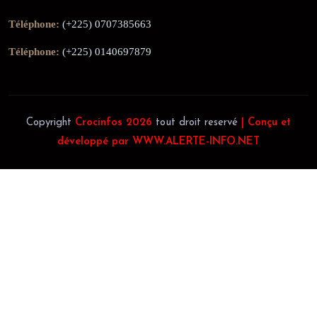
Téléphone:
(+225) 0707385663
Téléphone:
(+225) 0140697879
Copyright
Crocinfos 2026
tout droit reservé
| Conçu et
développé par WWW.ALERTE-INFO.NET