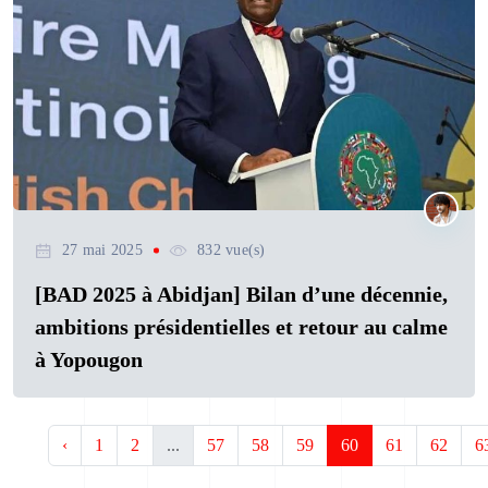
27 mai 2025
832 vue(s)
[BAD 2025 à Abidjan] Bilan d’une décennie,
ambitions présidentielles et retour au calme
à Yopougon
‹
1
2
...
57
58
59
60
61
62
6