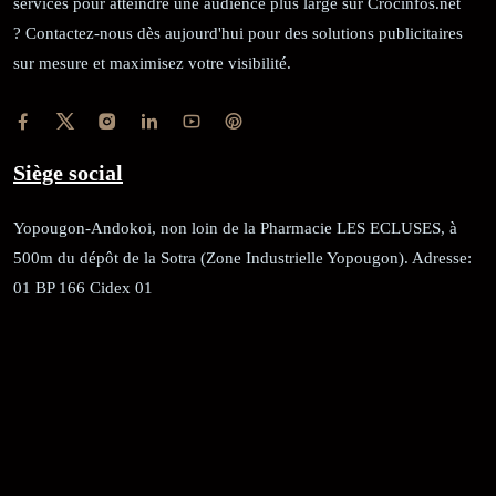
services pour atteindre une audience plus large sur Crocinfos.net
? Contactez-nous dès aujourd'hui pour des solutions publicitaires
sur mesure et maximisez votre visibilité.
Siège social
Yopougon-Andokoi, non loin de la Pharmacie LES ECLUSES, à
500m du dépôt de la Sotra (Zone Industrielle Yopougon). Adresse:
01 BP 166 Cidex 01
RÉCÉPISSÉ:
Dépôt au greffe: 24351/GTCA/ RC/2021 du
02/09/2021
REGISTRE DE COMMERCE:
RCCM: 021-B12-02738-CC: 21
58102H