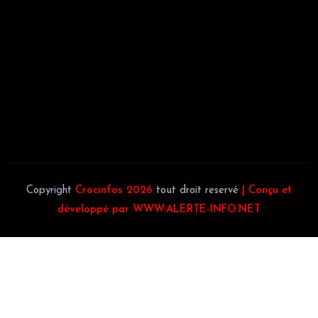
JACOB BLAGUÉ:
Téléphone:
(+225) 0707385663
Téléphone:
(+225) 0140697879
Copyright
Crocinfos 2026
tout droit reservé
| Conçu et
développé par WWW.ALERTE-INFO.NET