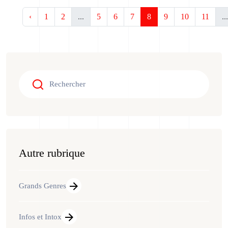
‹
1
2
...
5
6
7
8
9
10
11
...
Autre rubrique
Grands Genres
Infos et Intox