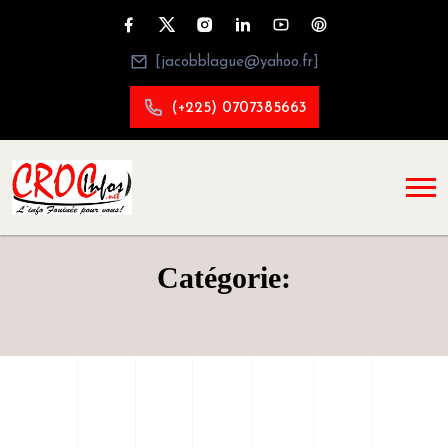
[jacobblague@yahoo.fr]
(+225) 0707385663
Catégorie: