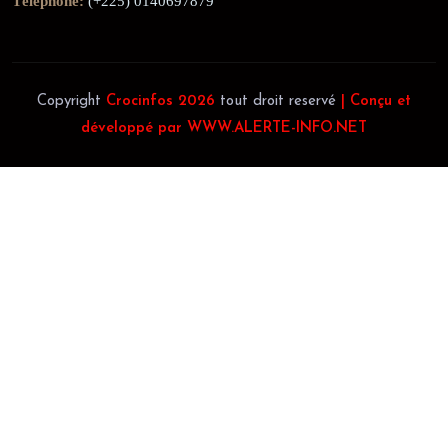
Téléphone:
(+225) 0140697879
Copyright
Crocinfos 2026
tout droit reservé
| Conçu et
développé par WWW.ALERTE-INFO.NET