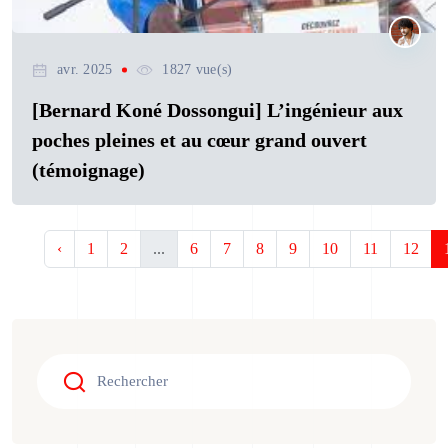
avr. 2025
1827 vue(s)
[Bernard Koné Dossongui] L’ingénieur aux
poches pleines et au cœur grand ouvert
(témoignage)
‹
1
2
...
6
7
8
9
10
11
12