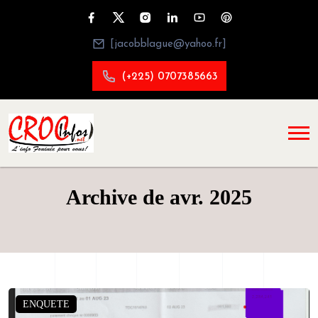
[jacobblague@yahoo.fr]
(+225) 0707385663
Archive de avr. 2025
ENQUETE