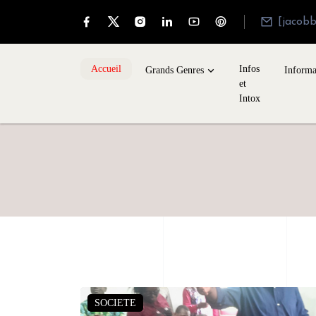
[jacob
Accueil
Infos
Grands Genres
Informa
et
Intox
SOCIETE