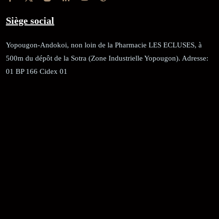
Siège social
Yopougon-Andokoi, non loin de la Pharmacie LES ECLUSES, à
500m du dépôt de la Sotra (Zone Industrielle Yopougon). Adresse:
01 BP 166 Cidex 01
RÉCÉPISSÉ:
Dépôt au greffe: 24351/GTCA/ RC/2021 du
02/09/2021
REGISTRE DE COMMERCE:
RCCM: 021-B12-02738-CC: 21
58102H
JACOB BLAGUÉ: