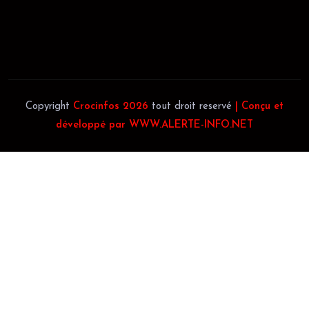
Téléphone:
(+225) 0707385663
Téléphone:
(+225) 0140697879
Copyright
Crocinfos 2026
tout droit reservé
| Conçu et
développé par WWW.ALERTE-INFO.NET