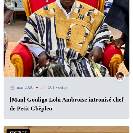
mai 2026
561 vue(s)
[Man] Gouligo Lohi Ambroise intronisé chef
de Petit Gbêpleu
SOCIETE