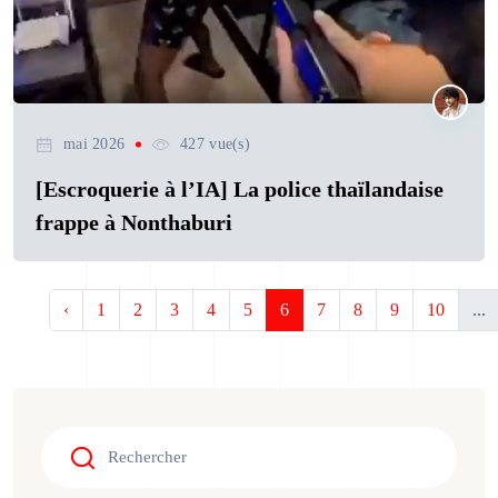
mai 2026
427 vue(s)
[Escroquerie à l’IA] La police thaïlandaise
frappe à Nonthaburi
‹
1
2
3
4
5
6
7
8
9
10
...