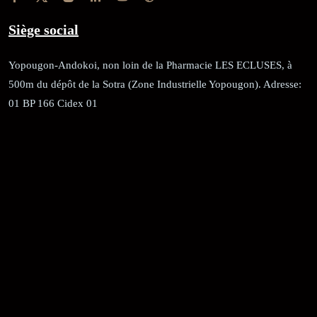
Siège social
Yopougon-Andokoi, non loin de la Pharmacie LES ECLUSES, à
500m du dépôt de la Sotra (Zone Industrielle Yopougon). Adresse:
01 BP 166 Cidex 01
RÉCÉPISSÉ:
Dépôt au greffe: 24351/GTCA/ RC/2021 du
02/09/2021
REGISTRE DE COMMERCE:
RCCM: 021-B12-02738-CC: 21
58102H
JACOB BLAGUÉ: