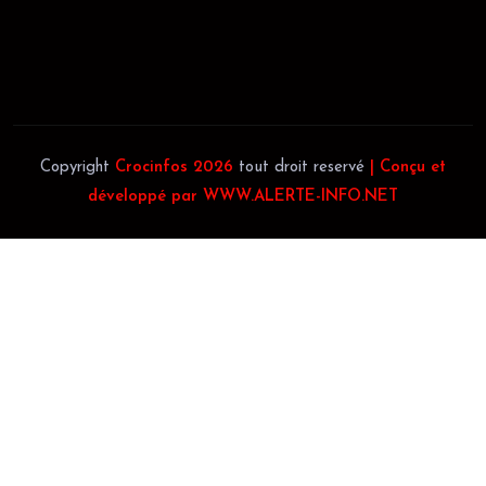
Téléphone:
(+225) 0707385663
Téléphone:
(+225) 0140697879
Copyright
Crocinfos 2026
tout droit reservé
| Conçu et
développé par WWW.ALERTE-INFO.NET