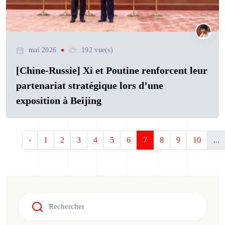
mai 2026
192 vue(s)
[Chine-Russie] Xi et Poutine renforcent leur
partenariat stratégique lors d’une
exposition à Beijing
‹
1
2
3
4
5
6
7
8
9
10
...