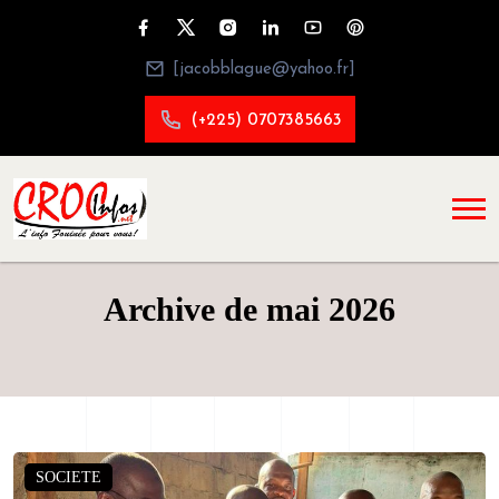
[jacobblague@yahoo.fr]
(+225) 0707385663
Archive de mai 2026
SOCIETE