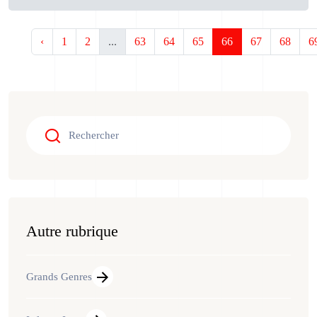
‹
1
2
...
63
64
65
66
67
68
6
Autre rubrique
Grands Genres