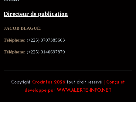
Directeur de publication
JACOB BLAGUÉ:
Téléphone:
(+225) 0707385663
Téléphone:
(+225) 0140697879
Copyright
Crocinfos 2026
tout droit reservé
| Conçu et
développé par WWW.ALERTE-INFO.NET