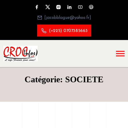
[jacobblague@yahoo.fr]
(+225) 0707385663
Catégorie: SOCIETE