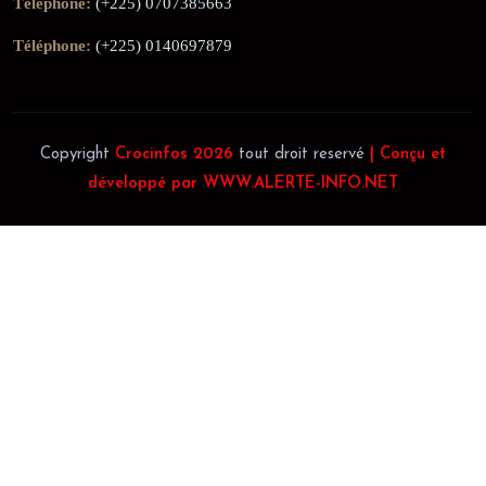
Téléphone:
(+225) 0707385663
Téléphone:
(+225) 0140697879
Copyright
Crocinfos 2026
tout droit reservé
| Conçu et
développé par WWW.ALERTE-INFO.NET