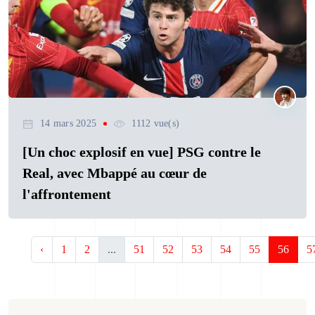
14 mars 2025
1112 vue(s)
[Un choc explosif en vue] PSG contre le
Real, avec Mbappé au cœur de
l'affrontement
‹
1
2
...
51
52
53
54
55
56
5