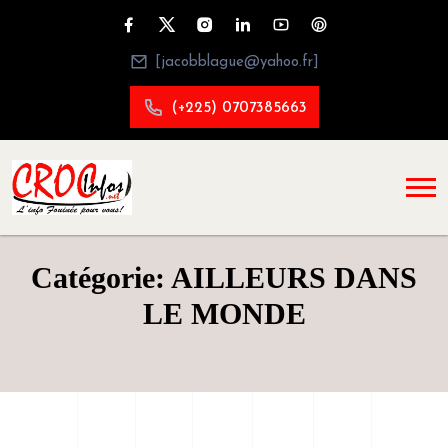
[jacobblague@yahoo.fr]
(+225) 0707385663
Catégorie: AILLEURS DANS
LE MONDE