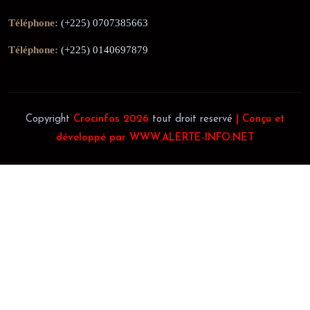
Téléphone:
(+225) 0707385663
Téléphone:
(+225) 0140697879
Copyright
Crocinfos 2026
tout droit reservé
| Conçu et
développé par WWW.ALERTE-INFO.NET