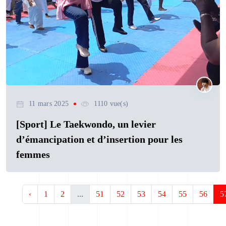
11 mars 2025
1110 vue(s)
[Sport] Le Taekwondo, un levier
d’émancipation et d’insertion pour les
femmes
‹
1
2
...
51
52
53
54
55
56
5