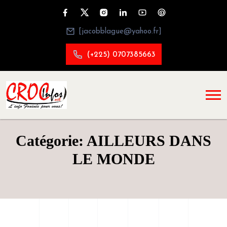
[jacobblague@yahoo.fr]
(+225) 0707385663
Catégorie: AILLEURS DANS
LE MONDE