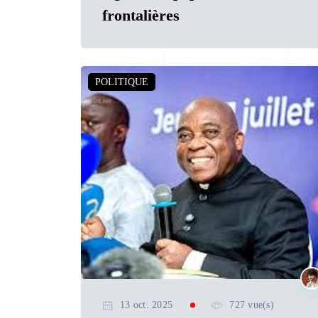
frontalières
POLITIQUE
13 oct. 2025
727 vue(s)