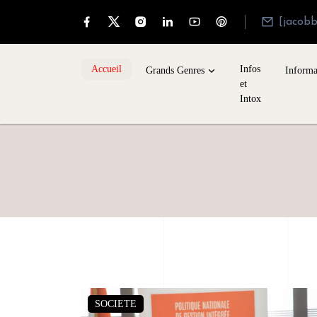
[jacob
Accueil
Infos
Grands Genres
Informa
et
Intox
SOCIETE