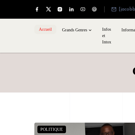
[jacob
Accueil
Infos
Grands Genres
Informa
et
Intox
POLITIQUE