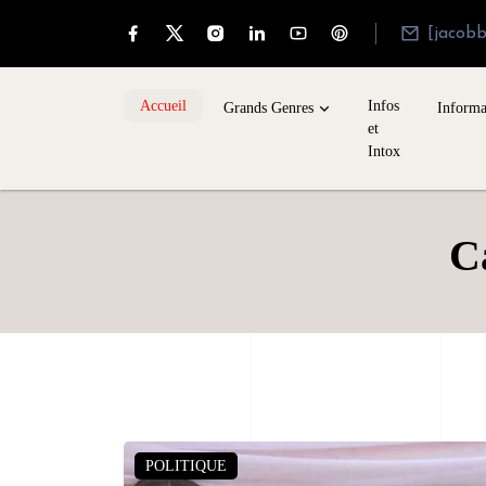
[jacob
Accueil
Infos
Grands Genres
Informa
et
Intox
C
POLITIQUE