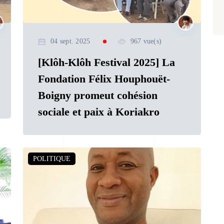
04 sept. 2025
967 vue(s)
[Klôh-Klôh Festival 2025] La
Fondation Félix Houphouët-
Boigny promeut cohésion
sociale et paix à Koriakro
POLITIQUE