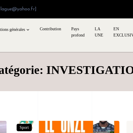
blague@yahoo.fr]
Contribution
Pays
LA
EN
tions générales
profond
UNE
EXCLUSI
atégorie: INVESTIGATI
Sport