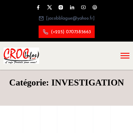
[jacobblague@yahoo.fr]
(+225) 0707385663
Catégorie: INVESTIGATION