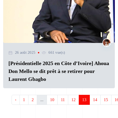
26 août 2025
661 vue(s)
[Présidentielle 2025 en Côte d’Ivoire] Ahoua
Don Mello se dit prêt à se retirer pour
Laurent Gbagbo
‹
1
2
...
10
11
12
13
14
15
1