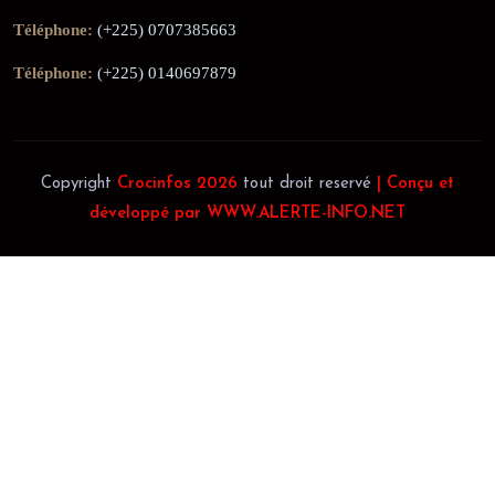
Téléphone:
(+225) 0707385663
Téléphone:
(+225) 0140697879
Copyright
Crocinfos 2026
tout droit reservé
| Conçu et
développé par WWW.ALERTE-INFO.NET