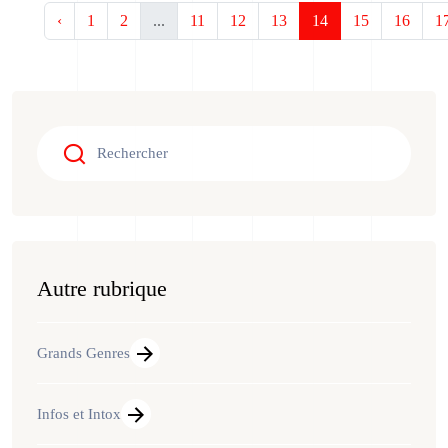
‹
1
2
...
11
12
13
14
15
16
1
Autre rubrique
Grands Genres
Infos et Intox