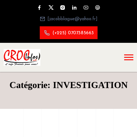
[jacobblague@yahoo.fr]
(+225) 0707385663
Catégorie: INVESTIGATION