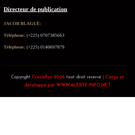
Directeur de publication
JACOB BLAGUÉ:
Téléphone:
(+225) 0707385663
Téléphone:
(+225) 0140697879
Copyright
Crocinfos 2026
tout droit reservé
| Conçu et
développé par WWW.ALERTE-INFO.NET