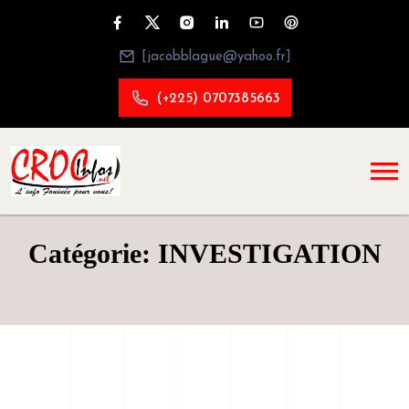
[jacobblague@yahoo.fr]
(+225) 0707385663
Catégorie: INVESTIGATION