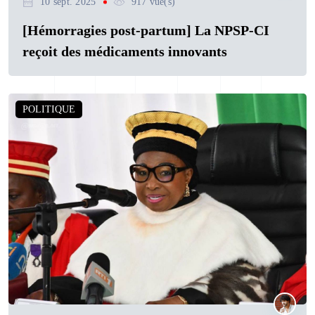
10 sept. 2025
917 vue(s)
[Hémorragies post-partum] La NPSP-CI
reçoit des médicaments innovants
POLITIQUE