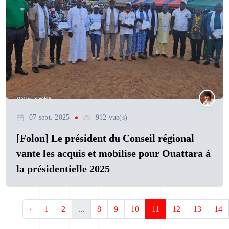
07 sept. 2025
912 vue(s)
[Folon] Le président du Conseil régional
vante les acquis et mobilise pour Ouattara à
la présidentielle 2025
‹
1
2
...
8
9
10
11
12
13
14