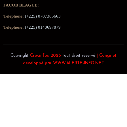
JACOB BLAGUÉ:
Téléphone:
(+225) 0707385663
Téléphone:
(+225) 0140697879
Copyright
Crocinfos 2026
tout droit reservé
| Conçu et
développé par WWW.ALERTE-INFO.NET