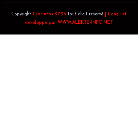
Copyright
Crocinfos 2026
tout droit reservé
| Conçu et
développé par WWW.ALERTE-INFO.NET