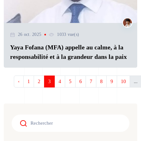
26 oct. 2025
1033 vue(s)
Yaya Fofana (MFA) appelle au calme, à la
responsabilité et à la grandeur dans la paix
‹
1
2
3
4
5
6
7
8
9
10
...