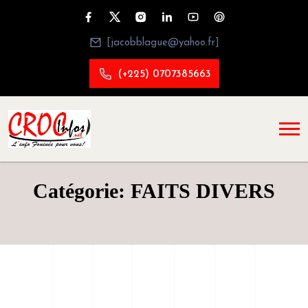
[jacobblague@yahoo.fr]
(+225) 0707385663
Catégorie: FAITS DIVERS