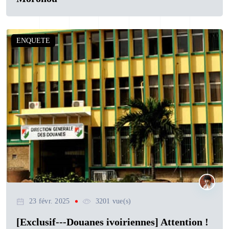
ENQUETE
23 févr. 2025
3201 vue(s)
[Exclusif---Douanes ivoiriennes] Attention !