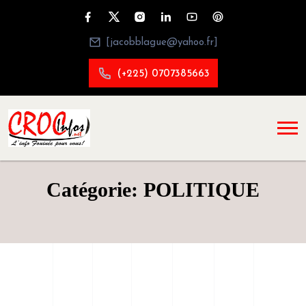
[jacobblague@yahoo.fr]
(+225) 0707385663
Catégorie: POLITIQUE