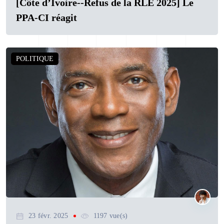
[Côte d’Ivoire--Refus de la RLE 2025] Le
PPA-CI réagit
POLITIQUE
23 févr. 2025
1197 vue(s)