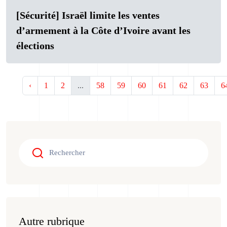
[Sécurité] Israël limite les ventes
d’armement à la Côte d’Ivoire avant les
élections
‹
1
2
...
58
59
60
61
62
63
6
Autre rubrique